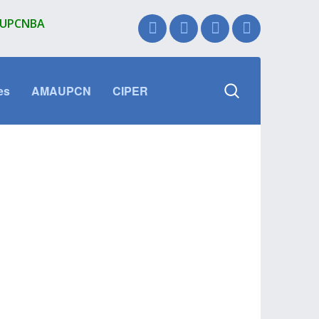
l UPCNBA
es
AMAUPCN
CIPER