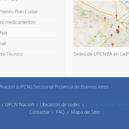
miento Plan Cuidar
rir medicamentos
 Net
ail
Sedes de UPCNBA en La P
te Técnico
a Nación (UPCN), Seccional Provincia de Buenos Aires
UPCN Nación
Ubicación de sedes
Capacitación Sindic
Contactar
FAQ
Mapa del Sitio