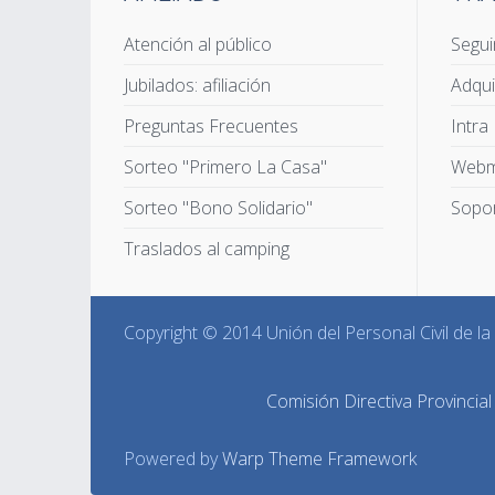
Atención al público
Segui
Jubilados: afiliación
Adqui
Preguntas Frecuentes
Intra
Sorteo "Primero La Casa"
Webm
Sorteo "Bono Solidario"
Sopor
Traslados al camping
Copyright © 2014 Unión del Personal Civil de l
Comisión Directiva Provincial
Powered by
Warp Theme Framework