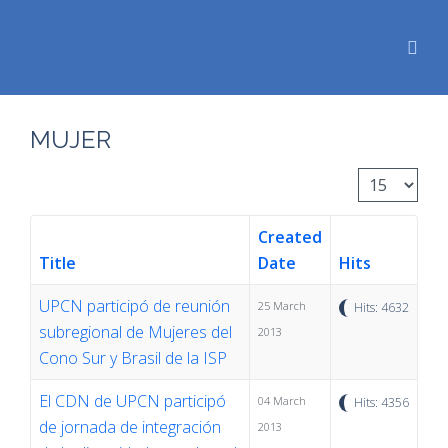
MUJER
Display #
Created
Title
Date
Hits
UPCN participó de reunión
25 March
Hits: 4632
subregional de Mujeres del
2013
Cono Sur y Brasil de la ISP
El CDN de UPCN participó
04 March
Hits: 4356
de jornada de integración
2013