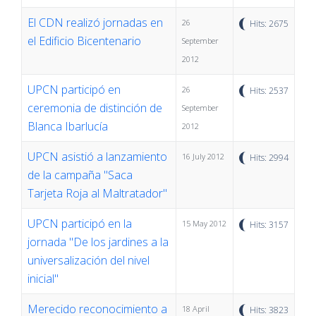
El CDN realizó jornadas en
26
Hits: 2675
el Edificio Bicentenario
September
2012
UPCN participó en
26
Hits: 2537
ceremonia de distinción de
September
Blanca Ibarlucía
2012
UPCN asistió a lanzamiento
16 July 2012
Hits: 2994
de la campaña "Saca
Tarjeta Roja al Maltratador"
UPCN participó en la
15 May 2012
Hits: 3157
jornada "De los jardines a la
universalización del nivel
inicial"
Merecido reconocimiento a
18 April
Hits: 3823