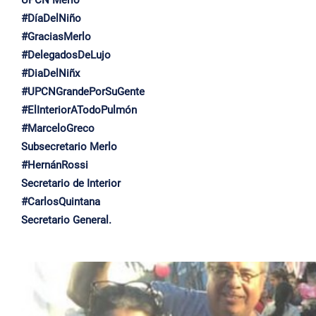
UPCN Merlo
#DíaDelNiño
#GraciasMerlo
#DelegadosDeLujo
#DiaDelNiñx
#UPCNGrandePorSuGente
#ElInteriorATodoPulmón
#MarceloGreco
Subsecretario Merlo
#HernánRossi
Secretario de Interior
#CarlosQuintana
Secretario General.