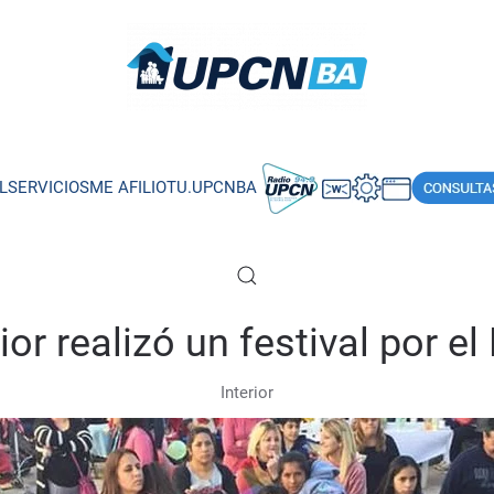
L
SERVICIOS
ME AFILIO
TU.UPCNBA
ior realizó un festival por e
Interior