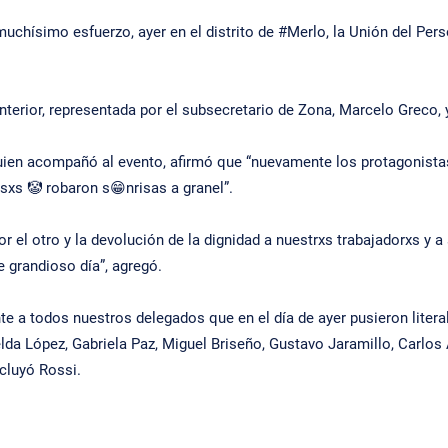
muchísimo esfuerzo, ayer en el distrito de #Merlo, la Unión del Per
Interior, representada por el subsecretario de Zona, Marcelo Greco,
 quien acompañó al evento, afirmó que “nuevamente los protagonistas 
sxs 🤡 robaron s😁nrisas a granel”.
 el otro y la devolución de la dignidad a nuestrxs trabajadorxs y a
e grandioso día”, agregó.
te a todos nuestros delegados que en el día de ayer pusieron litera
da López, Gabriela Paz, Miguel Briseño, Gustavo Jaramillo, Carlos Ai
cluyó Rossi.