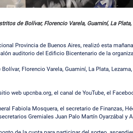
tritos de Bolívar, Florencio Varela, Guaminí, La Plat
ional Provincia de Buenos Aires, realizó esta mañana
salón auditorio del Edificio Bicentenario de la organiz
e Bolívar, Florencio Varela, Guaminí, La Plata, Lezama
sitio web upcnba.org, el canal de YouTube, el Facebo
eral Fabiola Mosquera, el secretario de Finanzas, Héct
s secretarios Gremiales Juan Palo Martín Oyarzábal y A
 monto de la cuota para participar del sorteo, ascendie