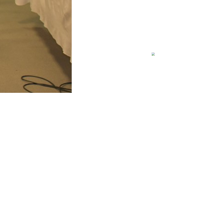
234
l20235
bril20230