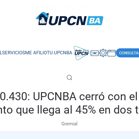
L
SERVICIOS
ME AFILIO
TU.UPCNBA
 10.430: UPCNBA cerró con el
to que llega al 45% en dos 
Gremial