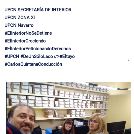
UPCN SECRETARÍA DE INTERIOR
UPCN ZONA XI
UPCN Navarro
#ElInteriorNoSeDetiene
#ElInteriorCreciendo
#ElInteriorPeticionandoDerechos
#UPCN #DeUnSóloLado 👉#Eltuyo
#CarlosQuintanaConducción