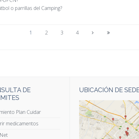
MA-UPCN?
tbol o parrillas del Camping?
1
2
3
4
SULTA DE
UBICACIÓN DE SED
MITES
miento Plan Cuidar
rir medicamentos
 Net