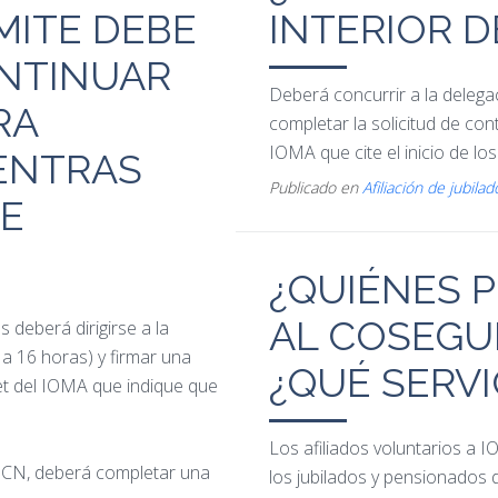
MITE DEBE
INTERIOR D
ONTINUAR
Deberá concurrir a la delegaci
RA
completar la solicitud de con
IOMA que cite el inicio de los 
ENTRAS
Publicado en
Afiliación de jubilad
TE
¿QUIÉNES P
AL COSEGU
 deberá dirigirse a la
8 a 16 horas) y firmar una
¿QUÉ SERVI
et del IOMA que indique que
Los afiliados voluntarios a IO
UPCN, deberá completar una
los jubilados y pensionados 