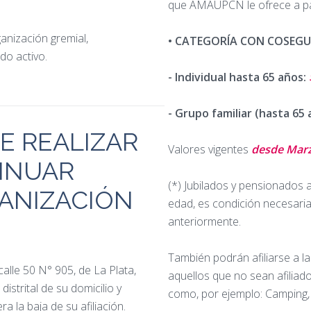
que AMAUPCN le ofrece a par
anización gremial,
• CATEGORÍA CON COSEGU
do activo.
- Individual hasta 65 años:
- Grupo familiar (hasta 65 a
E REALIZAR
Valores vigentes
desde Mar
TINUAR
(*) Jubilados y pensionados 
GANIZACIÓN
edad, es condición necesari
anteriormente.
También podrán afiliarse a l
(calle 50 N° 905, de La Plata,
aquellos que no sean afiliad
distrital de su domicilio y
como, por ejemplo: Camping, 
a la baja de su afiliación.