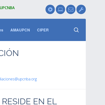
l UPCNBA
es
AMAUPCN
CIPER
CIÓN
iliaciones@upcnba.org
 RESIDE EN EL