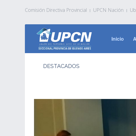
Comisión Directiva Provincial
UPCN Nación
Ub
Inicio
A
DESTACADOS