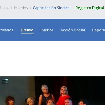
icación de sedes
Capacitación Sindical
Registro Digita
filiados
Gremio
Interior
Acción Social
Deport