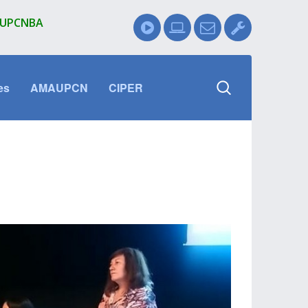
l UPCNBA
es
AMAUPCN
CIPER