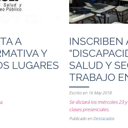
INSCRIBEN
TA A
“DISCAPACI
MATIVA Y
SALUD Y SE
OS LUGARES
TRABAJO EN
Escrito en
16 May 2018
.
Se dictará los miércoles 23 y
a.
clases presenciales.
Publicado en
Destacados