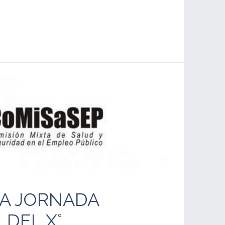
LA JORNADA
 DEL X°