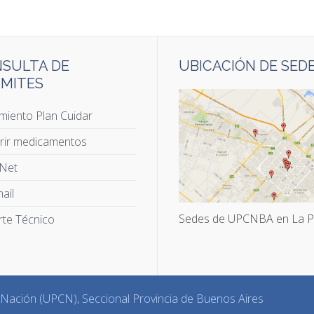
SULTA DE
UBICACIÓN DE SED
MITES
miento Plan Cuidar
rir medicamentos
 Net
ail
Sedes de UPCNBA en La P
te Técnico
a Nación (UPCN), Seccional Provincia de Buenos Aires