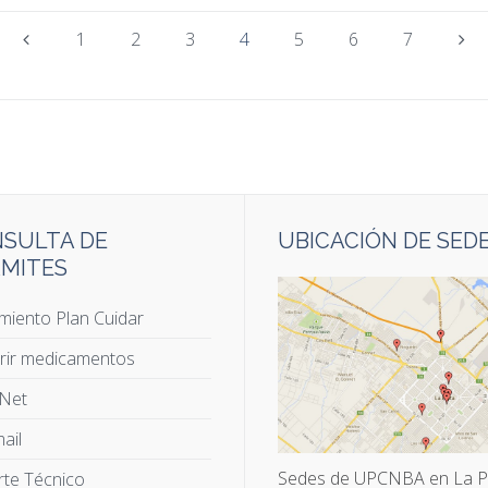
1
2
3
4
5
6
7
SULTA DE
UBICACIÓN DE SED
MITES
miento Plan Cuidar
rir medicamentos
 Net
ail
Sedes de UPCNBA en La P
te Técnico