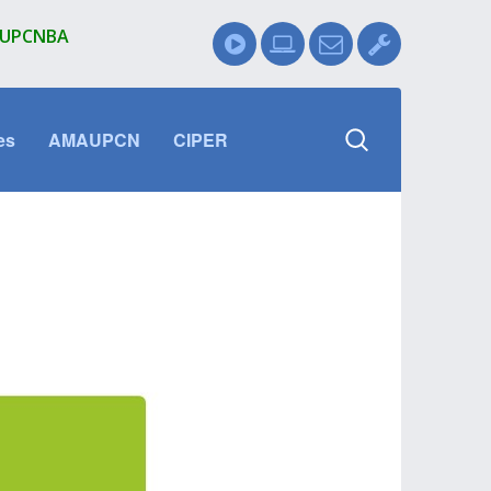
l UPCNBA
es
AMAUPCN
CIPER