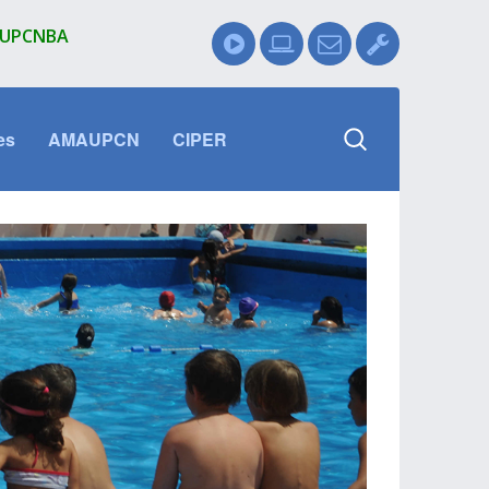
l UPCNBA
es
AMAUPCN
CIPER