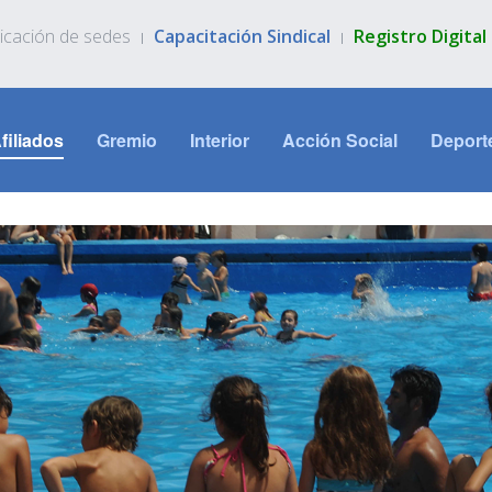
icación de sedes
Capacitación Sindical
Registro Digita
filiados
Gremio
Interior
Acción Social
Deport