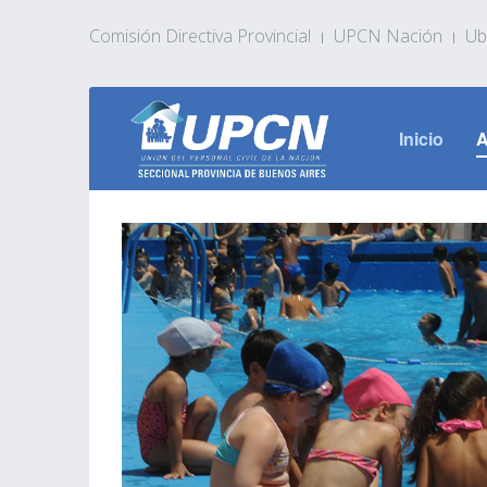
Comisión Directiva Provincial
UPCN Nación
Ub
Inicio
A