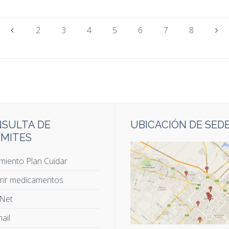
2
3
4
5
6
7
8
SULTA DE
UBICACIÓN DE SED
MITES
miento Plan Cuidar
rir medicamentos
 Net
ail