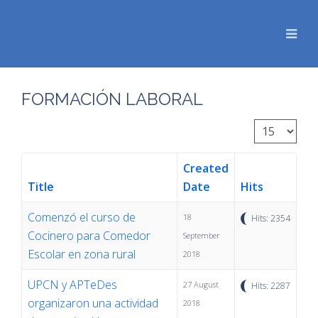
FORMACIÓN LABORAL
Display #
Created
Title
Date
Hits
Comenzó el curso de
18
Hits: 2354
Cocinero para Comedor
September
Escolar en zona rural
2018
UPCN y APTeDes
27 August
Hits: 2287
organizaron una actividad
2018