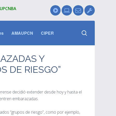
l UPCNBA
es
AMAUPCN
CIPER
RAZADAS Y
S DE RIESGO”
erense decidió extender desde hoy y hasta el
cuentren embarazadas.
ados “grupos de riesgo”, como por ejemplo,