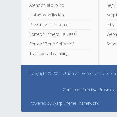
Atención al público
Segui
Jubilados: afiliación
Adqui
Preguntas Frecuentes
Intra
Sorteo "Primero La Casa"
Webm
Sorteo "Bono Solidario"
Sopor
Traslados al camping
Copyright © 2014 Unión del Personal Civil de l
Comisión Directiva Provincial
Powered by
Warp Theme Framework