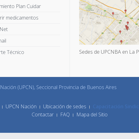
miento Plan Cuidar
rir medicamentos
 Net
ail
Sedes de UPCNBA en La P
te Técnico
a Nación (UPCN), Seccional Provincia de Buenos Aires
UPCN Nación
Ubicación de sedes
Capacitación Sindic
Contactar
FAQ
Mapa del Sitio