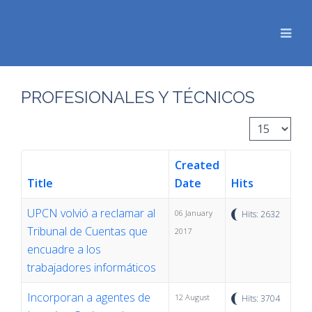
PROFESIONALES Y TÉCNICOS
Display #
Created
Title
Date
Hits
UPCN volvió a reclamar al
06 January
Hits: 2632
Tribunal de Cuentas que
2017
encuadre a los
trabajadores informáticos
Incorporan a agentes de
12 August
Hits: 3704