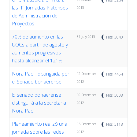
Hits: 5264
las II° Jornadas Platenses
2013
de Administración de
Proyectos
70% de aumento en las
31 July 2013
Hits: 3040
UOCs a partir de agosto y
aumentos progresivos
hasta alcanzar el 121%
Nora Paoli, distinguida por
12 December
Hits: 4454
el Senado bonaerense
2012
El senado bonaerense
10 December
Hits: 5003
distinguirá a la secretaria
2012
Nora Paoli
Planeamiento realizó una
05 December
Hits: 5113
jornada sobre las redes
2012