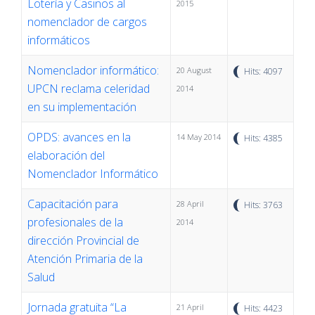
Lotería y Casinos al
2015
nomenclador de cargos
informáticos
Nomenclador informático:
20 August
Hits: 4097
UPCN reclama celeridad
2014
en su implementación
OPDS: avances en la
14 May 2014
Hits: 4385
elaboración del
Nomenclador Informático
Capacitación para
28 April
Hits: 3763
profesionales de la
2014
dirección Provincial de
Atención Primaria de la
Salud
Jornada gratuita “La
21 April
Hits: 4423