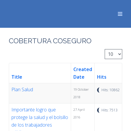
COBERTURA COSEGURO
Display #
Created
Title
Date
Hits
Plan Salud
19 October
Hits: 10862
2018
Importante logro que
27 April
Hits: 7513
protege la salud y el bolsillo
2016
de los trabajadores