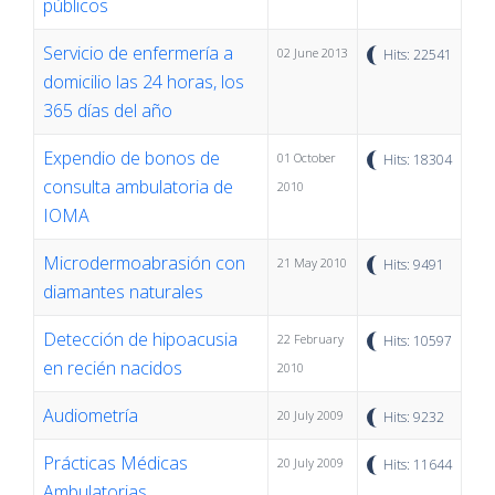
públicos
Servicio de enfermería a
02 June 2013
Hits: 22541
domicilio las 24 horas, los
365 días del año
Expendio de bonos de
01 October
Hits: 18304
consulta ambulatoria de
2010
IOMA
Microdermoabrasión con
21 May 2010
Hits: 9491
diamantes naturales
Detección de hipoacusia
22 February
Hits: 10597
en recién nacidos
2010
Audiometría
20 July 2009
Hits: 9232
Prácticas Médicas
20 July 2009
Hits: 11644
Ambulatorias